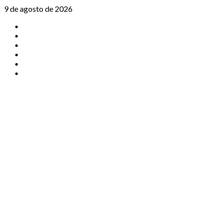
Saltar
9 de agosto de 2026
al
TikTok
contenido
Instagram
X
Facebook
Threads
Youtube