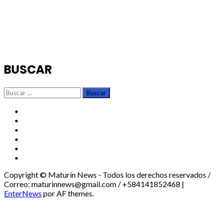
BUSCAR
Buscar:
TikTok
Instagram
X
Facebook
Threads
Youtube
Copyright © Maturín News - Todos los derechos reservados /
Correo: maturinnews@gmail.com / +584141852468
|
EnterNews
por AF themes.