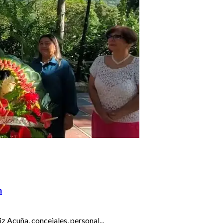
n
z Acuña, concejales, personal...