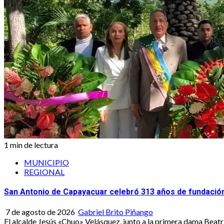
1 min de lectura
MUNICIPIO
REGIONAL
San Antonio de Capayacuar celebró 313 años de fundació
7 de agosto de 2026
Gabriel Brito Piñango
El alcalde Jesús «Chuo» Velásquez, junto a la primera dama Beatri