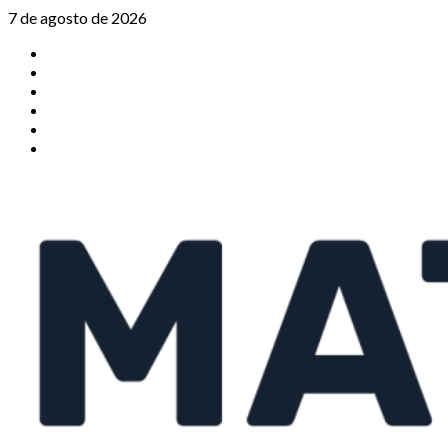
Saltar
7 de agosto de 2026
al
TikTok
contenido
Instagram
X
Facebook
Threads
Youtube