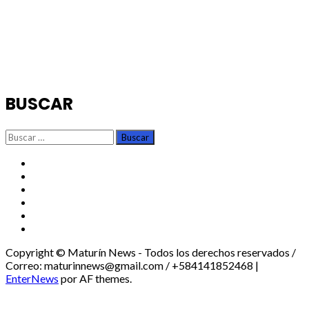
BUSCAR
Buscar:
TikTok
Instagram
X
Facebook
Threads
Youtube
Copyright © Maturín News - Todos los derechos reservados /
Correo: maturinnews@gmail.com / +584141852468
|
EnterNews
por AF themes.