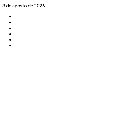
Saltar
8 de agosto de 2026
al
TikTok
contenido
Instagram
X
Facebook
Threads
Youtube