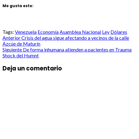
Me gusta esto:
Tags:
Venezuela
Economía
Asamblea Nacional
Ley
Dólares
Post
Anterior
Crisis del agua sigue afectando a vecinos de la calle
Azcúe de Maturín
navigation
Siguiente
De forma inhumana atienden a pacientes en Trauma
Shock del Humnt
Deja un comentario