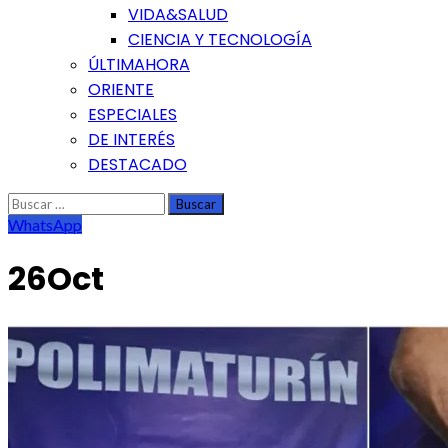
VIDA&SALUD
CIENCIA Y TECNOLOGÍA
ÚLTIMAHORA
ORIENTE
ESPECIALES
DE INTERÉS
DESTACADO
Buscar:
WhatsApp
26Oct