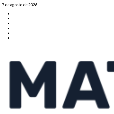
Saltar
7 de agosto de 2026
al
TikTok
contenido
Instagram
X
Facebook
Threads
Youtube