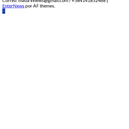
Correo: maturinnews@gmail.com / +584141852468
|
EnterNews
por AF themes.