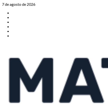
Saltar
7 de agosto de 2026
al
TikTok
contenido
Instagram
X
Facebook
Threads
Youtube