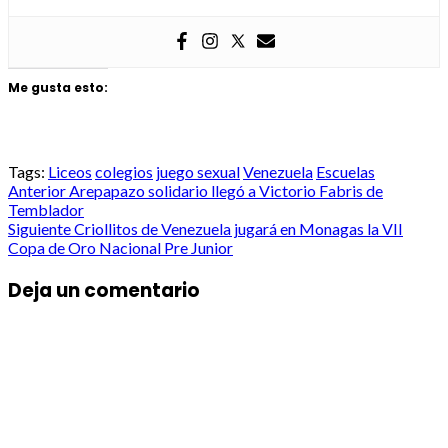
Me gusta esto:
Tags:
Liceos
colegios
juego sexual
Venezuela
Escuelas
Post
Anterior
Arepapazo solidario llegó a Victorio Fabris de
Temblador
navigation
Siguiente
Criollitos de Venezuela jugará en Monagas la VII
Copa de Oro Nacional Pre Junior
Deja un comentario