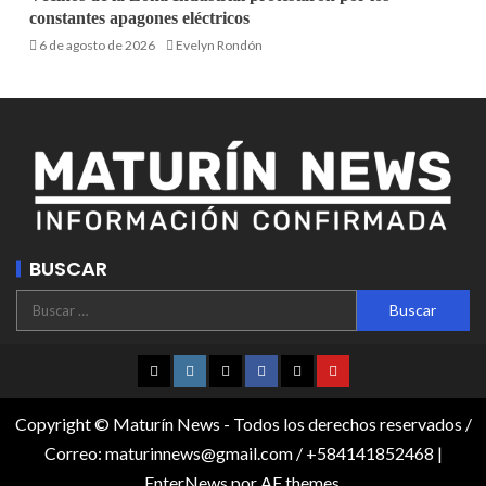
constantes apagones eléctricos
6 de agosto de 2026
Evelyn Rondón
BUSCAR
Copyright © Maturín News - Todos los derechos reservados /
Correo: maturinnews@gmail.com / +584141852468
|
EnterNews
por AF themes.