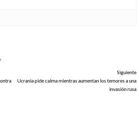
a
Siguiente
contra
Ucrania pide calma mientras aumentan los temores a una
invasión rusa