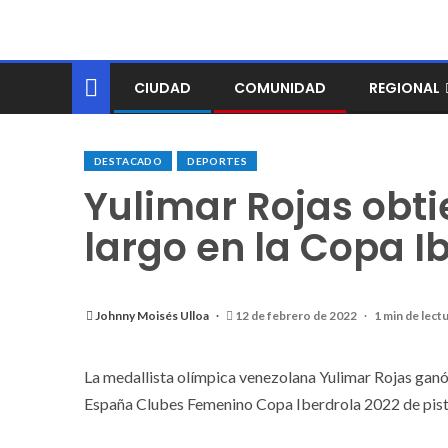
CIUDAD
COMUNIDAD
REGIONAL
DESTACADO
DEPORTES
Yulimar Rojas obti
largo en la Copa I
Johnny Moisés Ulloa
12 de febrero de 2022
1 min de lect
La medallista olímpica venezolana Yulimar Rojas ganó
España Clubes Femenino Copa Iberdrola 2022 de pista c