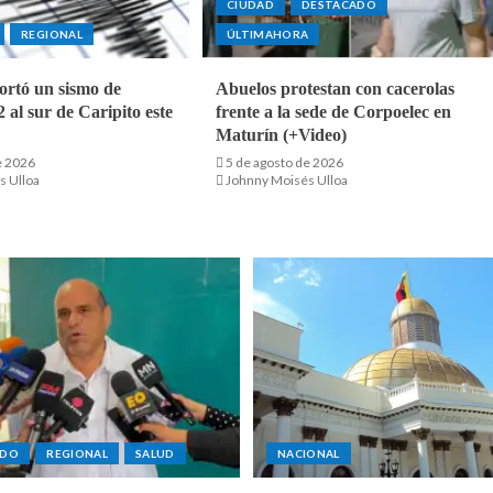
CIUDAD
DESTACADO
REGIONAL
ÚLTIMAHORA
ortó un sismo de
Abuelos protestan con cacerolas
 al sur de Caripito este
frente a la sede de Corpoelec en
Maturín (+Video)
e 2026
5 de agosto de 2026
s Ulloa
Johnny Moisés Ulloa
ADO
REGIONAL
SALUD
NACIONAL