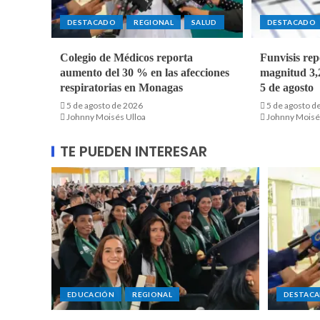
DESTACADO
REGIONAL
SALUD
DESTACADO
Colegio de Médicos reporta
Funvisis rep
aumento del 30 % en las afecciones
magnitud 3,2
respiratorias en Monagas
5 de agosto
5 de agosto de 2026
5 de agosto d
Johnny Moisés Ulloa
Johnny Moisé
TE PUEDEN INTERESAR
EDUCACIÓN
REGIONAL
DESTAC