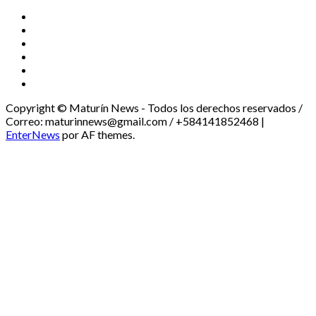
TikTok
Instagram
X
Facebook
Threads
Youtube
Copyright © Maturín News - Todos los derechos reservados /
Correo: maturinnews@gmail.com / +584141852468
|
EnterNews
por AF themes.