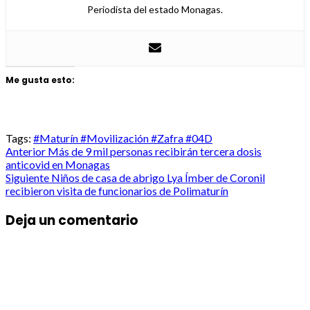
Periodista del estado Monagas.
Me gusta esto:
Tags:
#Maturín #Movilización #Zafra #04D
Post
Anterior
Más de 9 mil personas recibirán tercera dosis
anticovid en Monagas
navigation
Siguiente
Niños de casa de abrigo Lya Ímber de Coronil
recibieron visita de funcionarios de Polimaturín
Deja un comentario