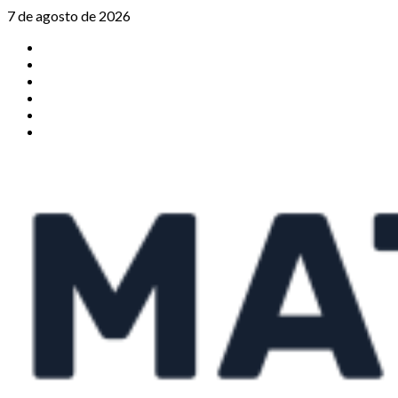
Saltar
7 de agosto de 2026
al
TikTok
contenido
Instagram
X
Facebook
Threads
Youtube