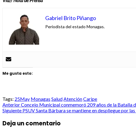
Vía// Nota de Prensa
Gabriel Brito Piñango
Periodista del estado Monagas.
Me gusta esto:
Tags:
25May
Monagas
Salud
Atención
Caripe
Post
Anterior
Concejo Municipal conmemoró 209 años de la Batalla 
Siguiente
PSUV Santa Bárbara se mantiene en despliegue por la
navigation
Deja un comentario