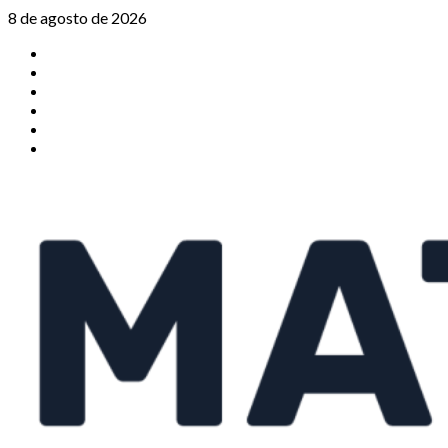
Saltar
8 de agosto de 2026
al
TikTok
contenido
Instagram
X
Facebook
Threads
Youtube