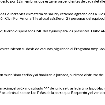
compuesto por 12 miembros que estuvieron pendientes de cada detal
rsonas vulnerables en materia de salud y estamos agradecidos a D
ón Civil Por Amor a Tí y al cual asistieron 29 personas del equipo
 fueron dispensados 240 desayunos para los presentes. Hubo atenc
antes recibieron su dosis de vacunas, siguiendo el Programa Ampli
on muchísimo cariño y al finalizar la jornada, pudimos disfrutar de
mación, el próximo sábado *4* de junio se trasladarán a la poblaci
7* acudirán al sector Las Piñas de la parroquia Boquerón y el venide