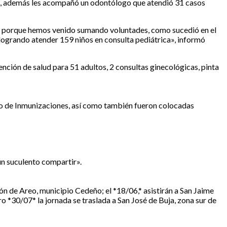
le, además les acompañó un odontólogo que atendió 31 casos
ios porque hemos venido sumando voluntades, como sucedió en el
, logrando atender 159 niños en consulta pediátrica», informó
ión de salud para 51 adultos, 2 consultas ginecológicas, pinta
ado de Inmunizaciones, así como también fueron colocadas
 un suculento compartir».
ón de Areo, municipio Cedeño; el *18/06,* asistirán a San Jaime
ro *30/07* la jornada se traslada a San José de Buja, zona sur de