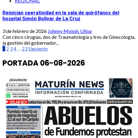
REGIONAL
Reinician operatividad en la sala de quirófanos del
hospital Simón Bolívar de La Cruz
3 de febrero de 2026
Johnny Moisés Ulloa
Con cinco cirugías, dos de Traumatología y tres de Ginecología,
la gestión del gobernador...
Paginación
1
2
3
4
…
23
Siguiente
de
PORTADA 06-08-2026
entradas