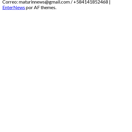
Correo: maturinnews@gmail.com / +584141852468
|
EnterNews
por AF themes.