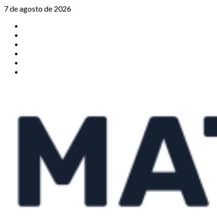
Saltar
7 de agosto de 2026
al
TikTok
contenido
Instagram
X
Facebook
Threads
Youtube