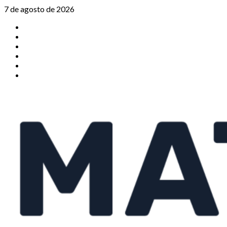
Saltar
7 de agosto de 2026
al
TikTok
contenido
Instagram
X
Facebook
Threads
Youtube