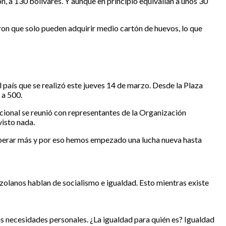
, a 130 bolívares. Y aunque en principio equivalían a unos 30
ron que solo pueden adquirir medio cartón de huevos, lo que
l país que se realizó este jueves 14 de marzo. Desde la Plaza
 a 500.
acional se reunió con representantes de la Organización
visto nada.
sperar más y por eso hemos empezado una lucha nueva hasta
olanos hablan de socialismo e igualdad. Esto mientras existe
us necesidades personales. ¿La igualdad para quién es? Igualdad