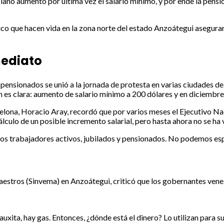
o aumentó por última vez el salario mínimo, y por ende la pensión
ico que hacen vida en la zona norte del estado Anzoátegui asegura
mediato
 pensionados se unió a la jornada de protesta en varias ciudades de
 es clara: aumento de salario mínimo a 200 dólares y en diciembre
rcelona, Horacio Aray, recordó que por varios meses el Ejecutivo N
lculo de un posible incremento salarial, pero hasta ahora no se ha 
los trabajadores activos, jubilados y pensionados. No podemos e
estros (Sinvema) en Anzoátegui, criticó que los gobernantes venez
xita, hay gas. Entonces, ¿dónde está el dinero? Lo utilizan para s