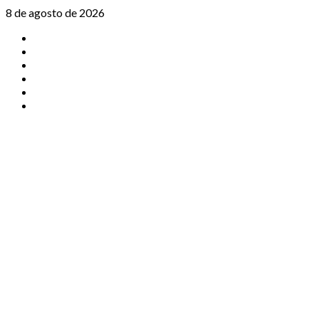
Saltar
8 de agosto de 2026
al
TikTok
contenido
Instagram
X
Facebook
Threads
Youtube