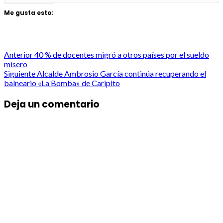
Me gusta esto:
Post
Anterior
40 % de docentes migró a otros países por el sueldo
mísero
navigation
Siguiente
Alcalde Ambrosio García continúa recuperando el
balneario «La Bomba» de Caripito
Deja un comentario