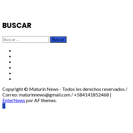
BUSCAR
Buscar:
TikTok
Instagram
X
Facebook
Threads
Youtube
Copyright © Maturín News - Todos los derechos reservados /
Correo: maturinnews@gmail.com / +584141852468
|
EnterNews
por AF themes.