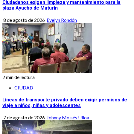
Ciudadanos exigen limpieza y mantenimiento para la
plaza Ayucho de Maturín
8 de agosto de 2026
Evelyn Rondón
2 min de lectura
CIUDAD
Líneas de transporte privado deben exigir permisos de
viaje a niños, niñas y adolescentes
7 de agosto de 2026
Johnny Moisés Ulloa