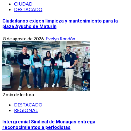
CIUDAD
DESTACADO
Ciudadanos exigen limpieza y mantenimiento para la
plaza Ayucho de Maturín
8 de agosto de 2026
Evelyn Rondón
2 min de lectura
DESTACADO
REGIONAL
Intergremial Sindical de Monagas entrega
reconocimientos a periodistas