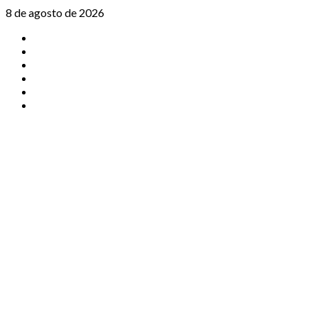
Saltar
8 de agosto de 2026
al
TikTok
contenido
Instagram
X
Facebook
Threads
Youtube