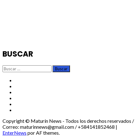
BUSCAR
Buscar:
TikTok
Instagram
X
Facebook
Threads
Youtube
Copyright © Maturín News - Todos los derechos reservados /
Correo: maturinnews@gmail.com / +584141852468
|
EnterNews
por AF themes.