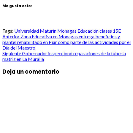
Me gusta esto:
Tags:
Universidad
Maturín
Monagas
Educación
clases
15E
Post
Anterior
Zona Educativa en Monagas entrega beneficios y
plantel rehabilitado en Piar como parte de las actividades por el
navigation
Día del Maestro
Siguiente
Gobernador inspeccionó reparaciones de la tubería
matriz en La Muralla
Deja un comentario