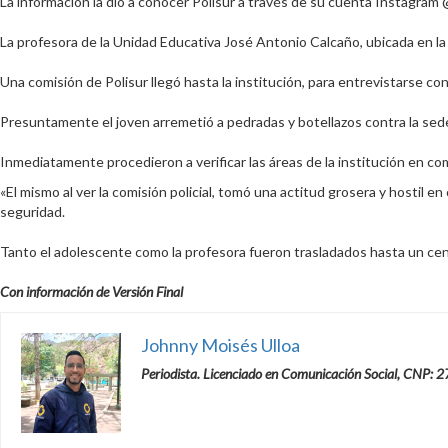
La información la dio a conocer Polisur a través de su cuenta Instagram 
La profesora de la Unidad Educativa José Antonio Calcaño, ubicada en la 
Una comisión de Polisur llegó hasta la institución, para entrevistarse con
Presuntamente el joven arremetió a pedradas y botellazos contra la sede del
Inmediatamente procedieron a verificar las áreas de la institución en co
«El mismo al ver la comisión policial, tomó una actitud grosera y hostil 
seguridad.
Tanto el adolescente como la profesora fueron trasladados hasta un centro
Con información de Versión Final
Johnny Moisés Ulloa
Periodista. Licenciado en Comunicación Social, CNP: 