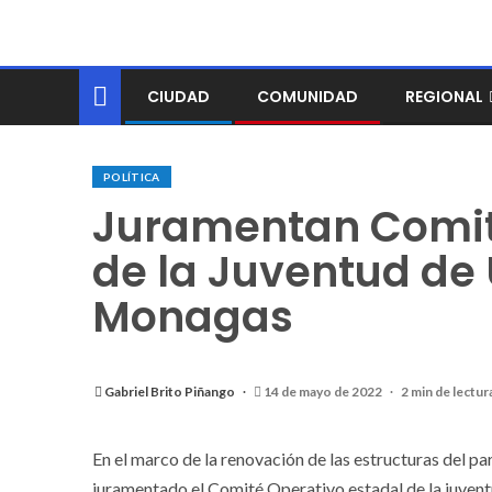
CIUDAD
COMUNIDAD
REGIONAL
POLÍTICA
Juramentan Comit
de la Juventud de
Monagas
Gabriel Brito Piñango
14 de mayo de 2022
2 min de lectur
En el marco de la renovación de las estructuras del 
juramentado el Comité Operativo estadal de la juven