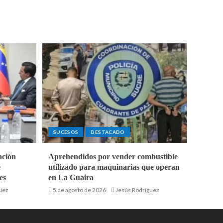
SUCESOS
DESTACADO
ación
Aprehendidos por vender combustible
e
utilizado para maquinarias que operan
es
en La Guaira
uez
5 de agosto de 2026
Jesús Rodríguez