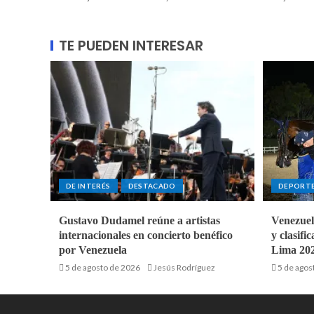
TE PUEDEN INTERESAR
DE INTERÉS
DESTACADO
DEPORT
Gustavo Dudamel reúne a artistas
Venezuel
internacionales en concierto benéfico
y clasifi
por Venezuela
Lima 20
5 de agosto de 2026
Jesús Rodríguez
5 de agos