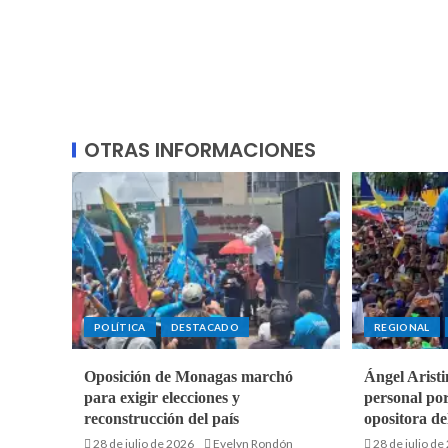
OTRAS INFORMACIONES
POLÍTICA
DESTACADO
REGIONAL
Oposición de Monagas marchó
Ángel Aristi
para exigir elecciones y
personal por
reconstrucción del país
opositora de
28 de julio de 2026
Evelyn Rondón
28 de julio de