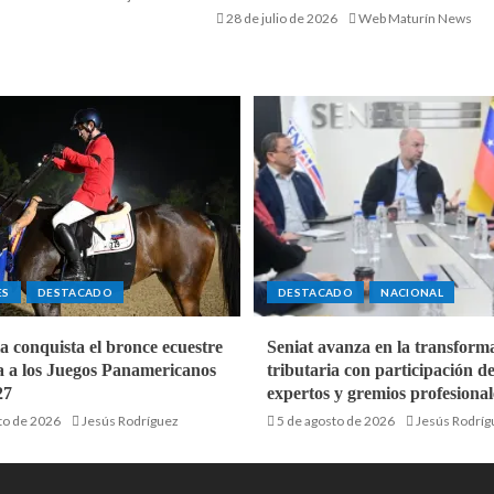
28 de julio de 2026
Web Maturín News
ES
DESTACADO
DESTACADO
NACIONAL
a conquista el bronce ecuestre
Seniat avanza en la transform
ca a los Juegos Panamericanos
tributaria con participación d
27
expertos y gremios profesional
to de 2026
Jesús Rodríguez
5 de agosto de 2026
Jesús Rodríg