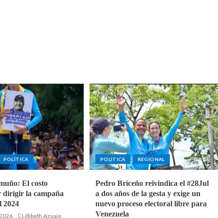
POLÍTICA
POLÍTICA
REGIONAL
muño: El costo
‎Pedro Briceño reivindica el #28Jul
 dirigir la campaña
a dos años de la gesta y exige un
l 2024
nuevo proceso electoral libre para
Venezuela
 2026
Lillibeth Azuaje