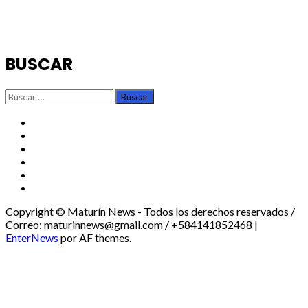
BUSCAR
Buscar:
TikTok
Instagram
X
Facebook
Threads
Youtube
Copyright © Maturín News - Todos los derechos reservados /
Correo: maturinnews@gmail.com / +584141852468
|
EnterNews
por AF themes.