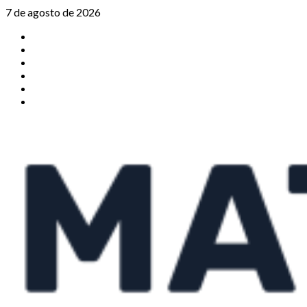
Saltar
7 de agosto de 2026
al
TikTok
contenido
Instagram
X
Facebook
Threads
Youtube