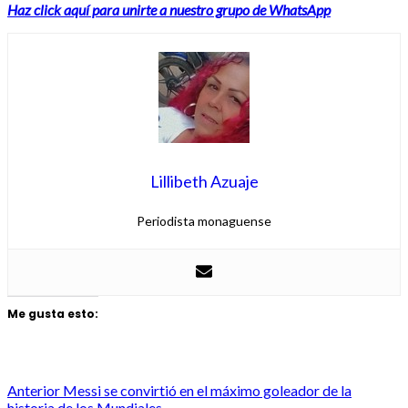
Haz click aquí para unirte a nuestro grupo de WhatsApp
Lillibeth Azuaje
Periodista monaguense
Me gusta esto:
Post
Anterior
Messi se convirtió en el máximo goleador de la
historia de los Mundiales