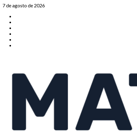
Saltar
7 de agosto de 2026
al
TikTok
contenido
Instagram
X
Facebook
Threads
Youtube