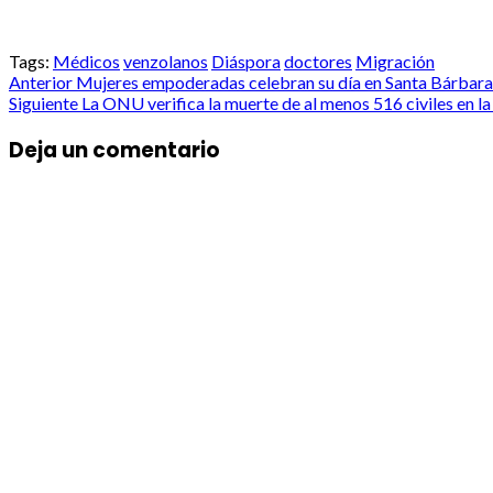
Tags:
Médicos
venzolanos
Diáspora
doctores
Migración
Post
Anterior
Mujeres empoderadas celebran su día en Santa Bárbara
Siguiente
La ONU verifica la muerte de al menos 516 civiles en la
navigation
Deja un comentario