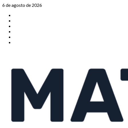
Saltar
6 de agosto de 2026
al
TikTok
contenido
Instagram
X
Facebook
Threads
Youtube