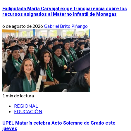
Exdiputada María Carvajal exige transparencia sobre los
recursos asignados al Materno Infantil de Monagas
6 de agosto de 2026
Gabriel Brito Piñango
1 min de lectura
REGIONAL
EDUCACIÓN
UPEL Maturín celebra Acto Solemne de Grado este
jueves