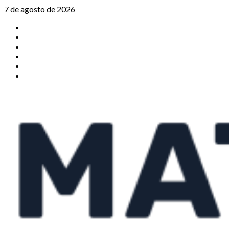
Saltar
7 de agosto de 2026
al
TikTok
contenido
Instagram
X
Facebook
Threads
Youtube