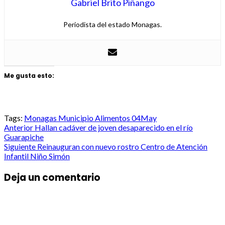
Gabriel Brito Piñango
Periodista del estado Monagas.
Me gusta esto:
Tags:
Monagas Municipio Alimentos 04May
Post
Anterior
Hallan cadáver de joven desaparecido en el río
Guarapiche
navigation
Siguiente
Reinauguran con nuevo rostro Centro de Atención
Infantil Niño Simón
Deja un comentario