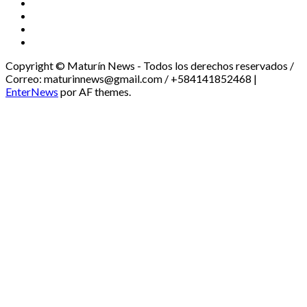
X
Facebook
Threads
Youtube
Copyright © Maturín News - Todos los derechos reservados /
Correo: maturinnews@gmail.com / +584141852468
|
EnterNews
por AF themes.