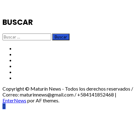
BUSCAR
Buscar:
TikTok
Instagram
X
Facebook
Threads
Youtube
Copyright © Maturín News - Todos los derechos reservados /
Correo: maturinnews@gmail.com / +584141852468
|
EnterNews
por AF themes.