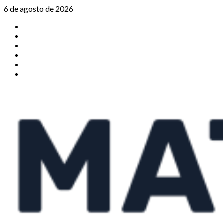
Saltar
6 de agosto de 2026
al
TikTok
contenido
Instagram
X
Facebook
Threads
Youtube