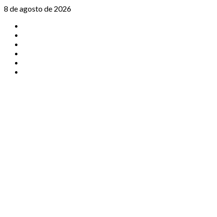
Saltar
8 de agosto de 2026
al
TikTok
contenido
Instagram
X
Facebook
Threads
Youtube