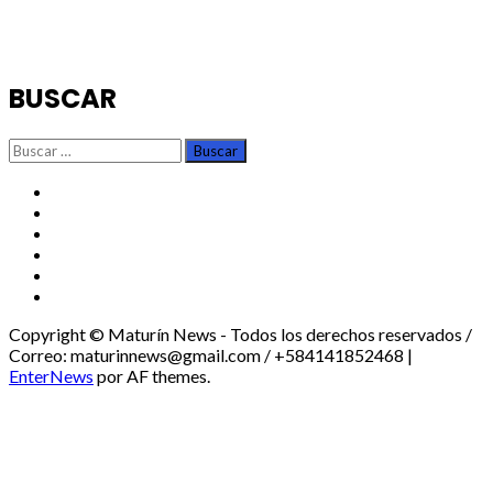
BUSCAR
Buscar:
TikTok
Instagram
X
Facebook
Threads
Youtube
Copyright © Maturín News - Todos los derechos reservados /
Correo: maturinnews@gmail.com / +584141852468
|
EnterNews
por AF themes.