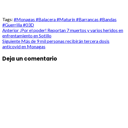
Tags:
#Monagas #Balacera #Maturín #Barrancas #Bandas
#Guerrilla #03D
Post
Anterior
¡Por el poder! Reportan 7 muertos y varios heridos en
enfrentamiento en Sotillo
navigation
Siguiente
Más de 9 mil personas recibirán tercera dosis
anticovid en Monagas
Deja un comentario