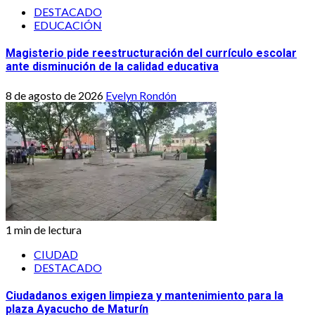
DESTACADO
EDUCACIÓN
Magisterio pide reestructuración del currículo escolar
ante disminución de la calidad educativa
8 de agosto de 2026
Evelyn Rondón
1 min de lectura
CIUDAD
DESTACADO
Ciudadanos exigen limpieza y mantenimiento para la
plaza Ayacucho de Maturín