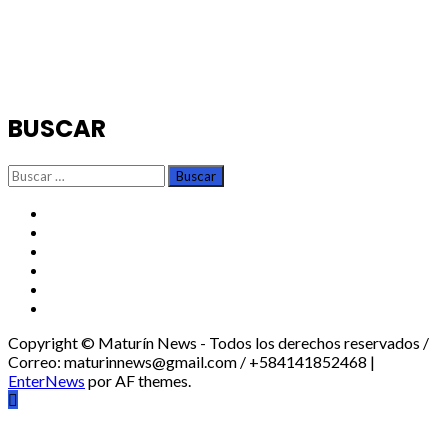
BUSCAR
Buscar:
TikTok
Instagram
X
Facebook
Threads
Youtube
Copyright © Maturín News - Todos los derechos reservados /
Correo: maturinnews@gmail.com / +584141852468
|
EnterNews
por AF themes.