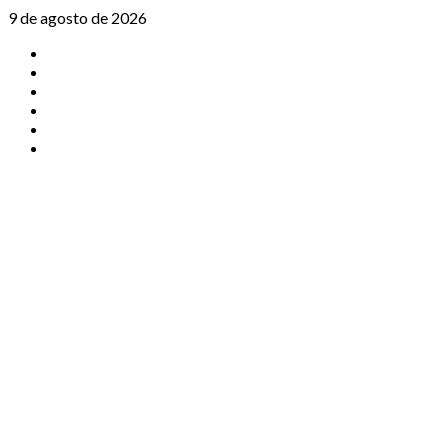
Saltar
9 de agosto de 2026
al
TikTok
contenido
Instagram
X
Facebook
Threads
Youtube