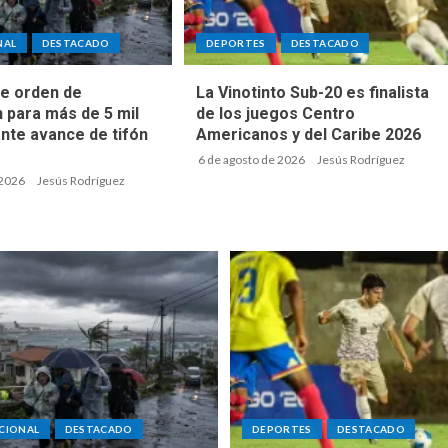
NAL
DESTACADO
DEPORTES
DESTACADO
e orden de
La Vinotinto Sub-20 es finalista
 para más de 5 mil
de los juegos Centro
nte avance de tifón
Americanos y del Caribe 2026
6 de agosto de 2026
Jesús Rodríguez
 2026
Jesús Rodríguez
CIONAL
DESTACADO
DEPORTES
DESTACADO