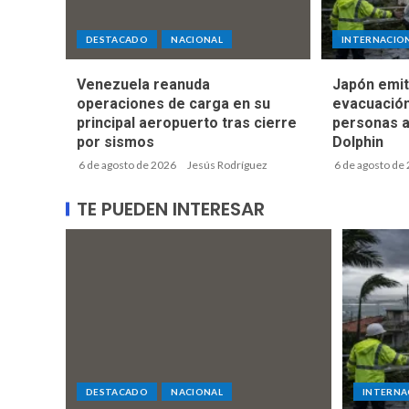
DESTACADO
NACIONAL
INTERNACIO
Venezuela reanuda
Japón emit
operaciones de carga en su
evacuación
principal aeropuerto tras cierre
personas a
por sismos
Dolphin
6 de agosto de 2026
Jesús Rodríguez
6 de agosto de
TE PUEDEN INTERESAR
DESTACADO
NACIONAL
INTERNA