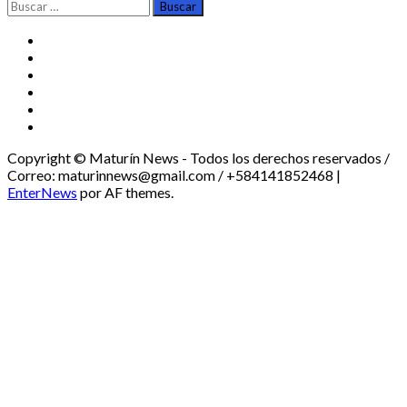
Buscar:
TikTok
Instagram
X
Facebook
Threads
Youtube
Copyright © Maturín News - Todos los derechos reservados /
Correo: maturinnews@gmail.com / +584141852468
|
EnterNews
por AF themes.