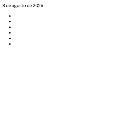
Saltar
8 de agosto de 2026
al
TikTok
contenido
Instagram
X
Facebook
Threads
Youtube