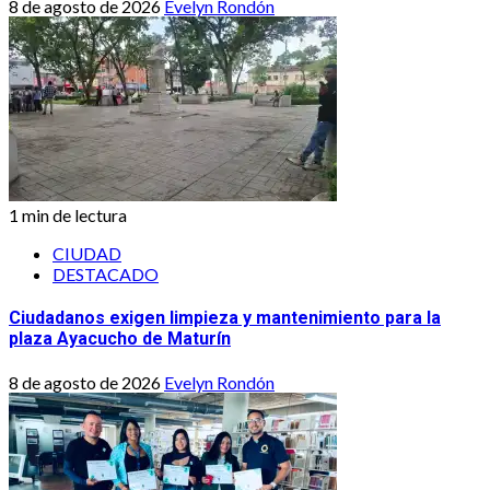
8 de agosto de 2026
Evelyn Rondón
1 min de lectura
CIUDAD
DESTACADO
Ciudadanos exigen limpieza y mantenimiento para la
plaza Ayacucho de Maturín
8 de agosto de 2026
Evelyn Rondón