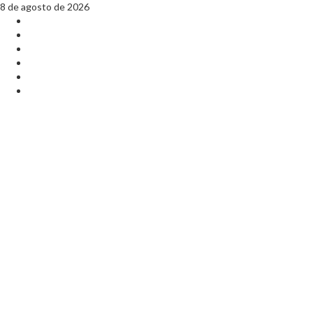
Saltar
8 de agosto de 2026
al
TikTok
contenido
Instagram
X
Facebook
Threads
Youtube