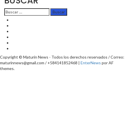
BUSCAR
Buscar:
TikTok
Instagram
X
Facebook
Threads
Youtube
Copyright © Maturín News - Todos los derechos reservados / Correo:
maturinnews@gmail.com / +584141852468
|
EnterNews
por AF
themes.