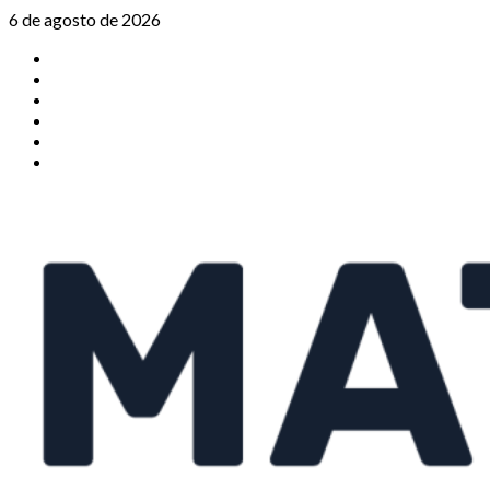
Saltar
6 de agosto de 2026
al
TikTok
contenido
Instagram
X
Facebook
Threads
Youtube