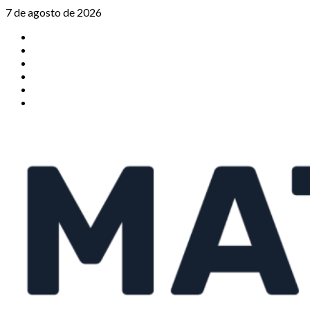
Saltar
7 de agosto de 2026
al
TikTok
contenido
Instagram
X
Facebook
Threads
Youtube