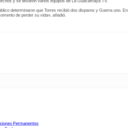
s hechos y se llevaron varios equipos de La Guacamaya TV.
úblico determinaron que Torres recibió dos disparos y Guerra uno. En
momento de perder su vida», añadió.
misiones Permanentes