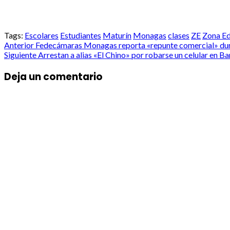
Tags:
Escolares
Estudiantes
Maturín
Monagas
clases
ZE
Zona Ed
Post
Anterior
Fedecámaras Monagas reporta «repunte comercial» dura
Siguiente
Arrestan a alias «El Chino» por robarse un celular en Ba
navigation
Deja un comentario