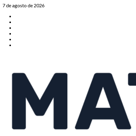
Saltar
7 de agosto de 2026
al
TikTok
contenido
Instagram
X
Facebook
Threads
Youtube