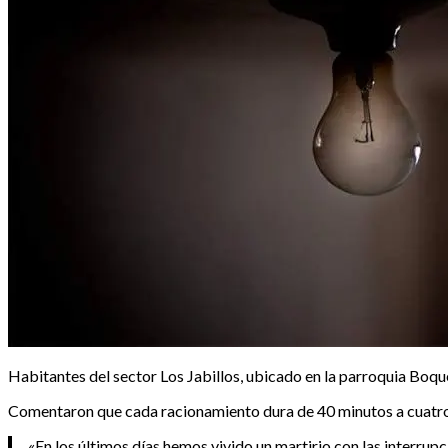
Habitantes del sector Los Jabillos, ubicado en la parroquia Boque
Comentaron que cada racionamiento dura de 40 minutos a cuatro 
«En los últimos días hemos vivido un martirio con las interrupc