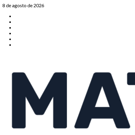
Saltar
8 de agosto de 2026
al
TikTok
contenido
Instagram
X
Facebook
Threads
Youtube