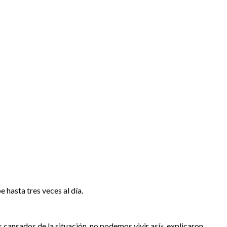
 hasta tres veces al día.
s cansados de la situación, no podemos vivir así», explicaron.