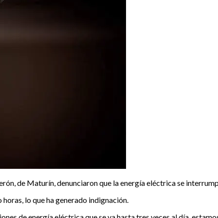
rón, de Maturín, denunciaron que la energía eléctrica se interrumpe
horas, lo que ha generado indignación.
iones de energía eléctrica que se va hasta tres veces al día, estamo