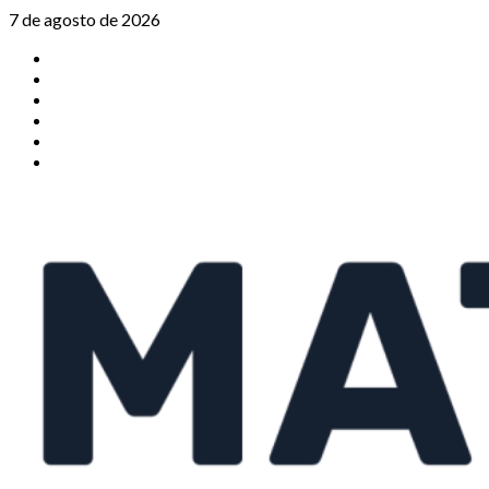
Saltar
7 de agosto de 2026
al
TikTok
contenido
Instagram
X
Facebook
Threads
Youtube