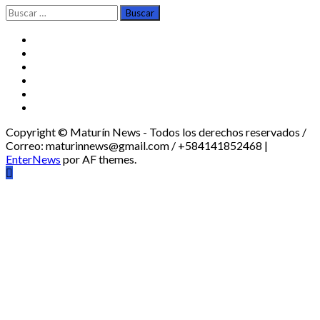
Buscar:
TikTok
Instagram
X
Facebook
Threads
Youtube
Copyright © Maturín News - Todos los derechos reservados /
Correo: maturinnews@gmail.com / +584141852468
|
EnterNews
por AF themes.