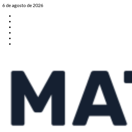
Saltar
6 de agosto de 2026
al
TikTok
contenido
Instagram
X
Facebook
Threads
Youtube