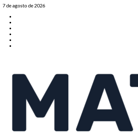
Saltar
7 de agosto de 2026
al
TikTok
contenido
Instagram
X
Facebook
Threads
Youtube