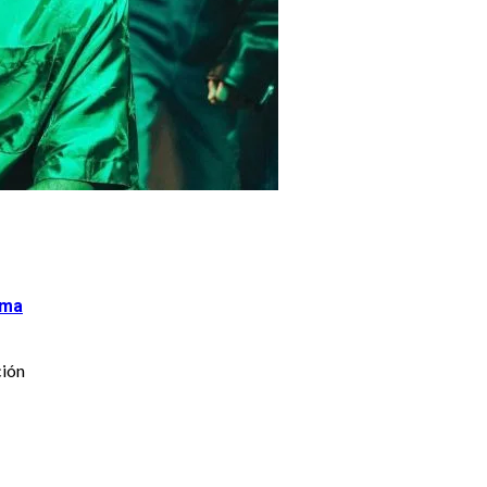
oma
ción