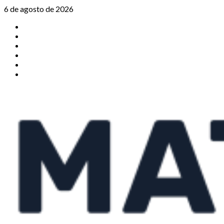
Saltar
6 de agosto de 2026
al
TikTok
contenido
Instagram
X
Facebook
Threads
Youtube