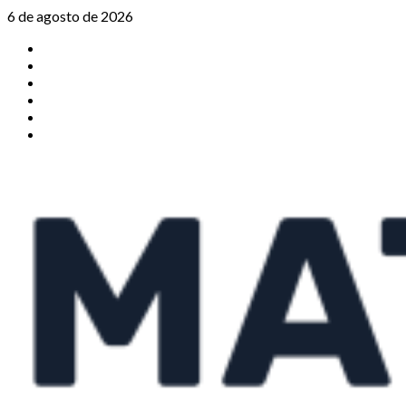
Saltar
6 de agosto de 2026
al
TikTok
contenido
Instagram
X
Facebook
Threads
Youtube