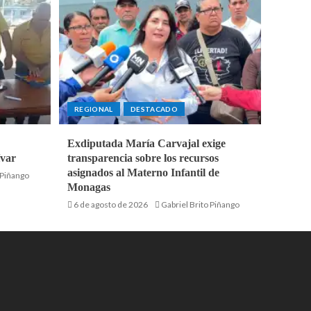
REGIONAL
DESTACADO
Exdiputada María Carvajal exige
ívar
transparencia sobre los recursos
asignados al Materno Infantil de
 Piñango
Monagas
6 de agosto de 2026
Gabriel Brito Piñango