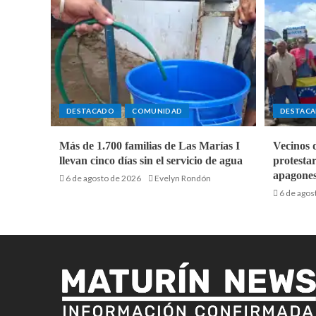
DESTACADO
COMUNIDAD
DESTAC
Más de 1.700 familias de Las Marías I
Vecinos 
llevan cinco días sin el servicio de agua
protestar
apagones
6 de agosto de 2026
Evelyn Rondón
6 de agos