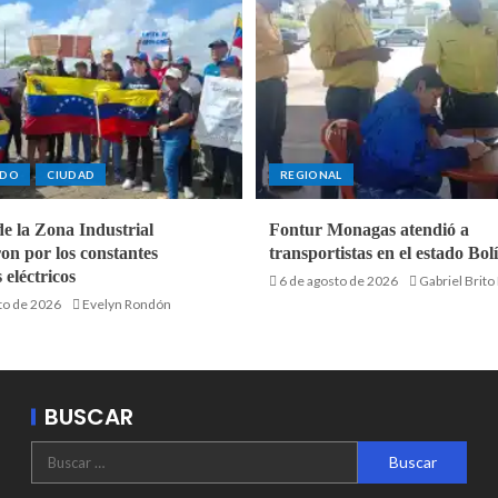
ADO
CIUDAD
REGIONAL
de la Zona Industrial
Fontur Monagas atendió a
on por los constantes
transportistas en el estado Bol
 eléctricos
6 de agosto de 2026
Gabriel Brito
to de 2026
Evelyn Rondón
BUSCAR