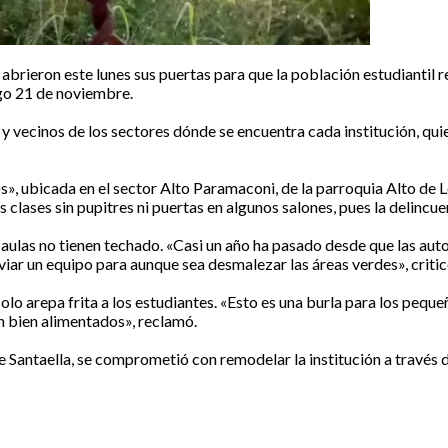
 abrieron este lunes sus puertas para que la población estudiantil 
go 21 de noviembre.
s y vecinos de los sectores dónde se encuentra cada institución, qu
, ubicada en el sector Alto Paramaconi, de la parroquia Alto de Lo
 clases sin pupitres ni puertas en algunos salones, pues la delincuen
ulas no tienen techado. «Casi un año ha pasado desde que las autor
viar un equipo para aunque sea desmalezar las áreas verdes», criti
olo arepa frita a los estudiantes. «Esto es una burla para los peque
on bien alimentados», reclamó.
e Santaella, se comprometió con remodelar la institución a través 