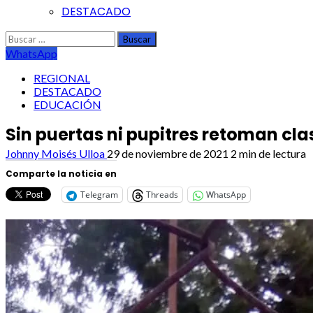
DESTACADO
Buscar:
WhatsApp
REGIONAL
DESTACADO
EDUCACIÓN
Sin puertas ni pupitres retoman cl
Johnny Moisés Ulloa
29 de noviembre de 2021
2 min de lectura
Comparte la noticia en
Telegram
Threads
WhatsApp