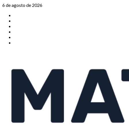
Saltar
6 de agosto de 2026
al
TikTok
contenido
Instagram
X
Facebook
Threads
Youtube