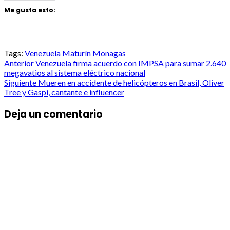
Me gusta esto:
Tags:
Venezuela
Maturín
Monagas
Post
Anterior
Venezuela firma acuerdo con IMPSA para sumar 2.640
megavatios al sistema eléctrico nacional
navigation
Siguiente
Mueren en accidente de helicópteros en Brasil, Oliver
Tree y Gaspi, cantante e influencer
Deja un comentario