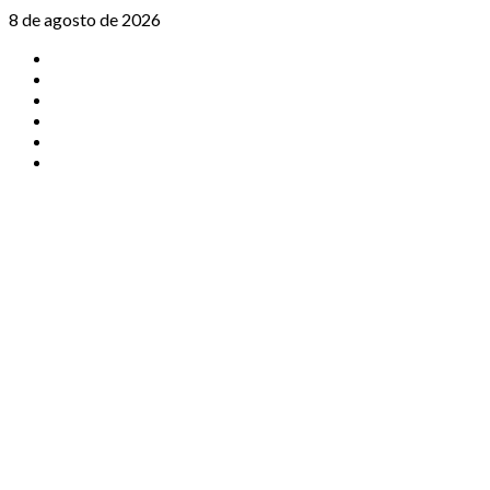
Saltar
8 de agosto de 2026
al
TikTok
contenido
Instagram
X
Facebook
Threads
Youtube