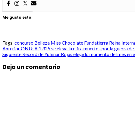
Me gusta esto:
Tags:
concurso
Belleza
Miss
Chocolate
Fundatierra
Reina Intern
Post
Anterior
ONU: A 1.325 se eleva la cifra muertos por la guerra de
Siguiente
Récord de Yulimar Rojas elegido momento del mes en e
navigation
Deja un comentario