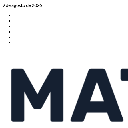
Saltar
9 de agosto de 2026
al
TikTok
contenido
Instagram
X
Facebook
Threads
Youtube