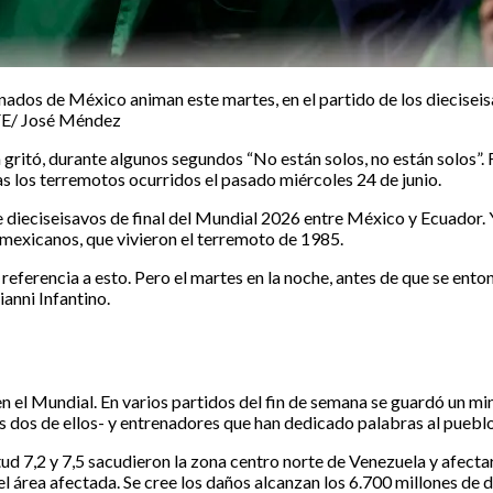
de México animan este martes, en el partido de los dieciseisav
EFE/ José Méndez
a gritó, durante algunos segundos “No están solos, no están solos”
ras los terremotos ocurridos el pasado miércoles 24 de junio.
de dieciseisavos de final del Mundial 2026 entre México y Ecuador. 
 mexicanos, que vivieron el terremoto de 1985.
o referencia a esto. Pero el martes en la noche, antes de que se en
anni Infantino.
el Mundial. En varios partidos del fin de semana se guardó un minu
 dos de ellos- y entrenadores que han dedicado palabras al pueblo 
tud 7,2 y 7,5 sacudieron la zona centro norte de Venezuela y afecta
el área afectada. Se cree los daños alcanzan los 6.700 millones de