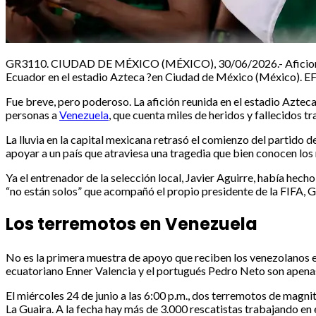
GR3110. CIUDAD DE MÉXICO (MÉXICO), 30/06/2026.- Aficionados 
Ecuador en el estadio Azteca ?en Ciudad de México (México). 
Fue breve, pero poderoso. La afición reunida en el estadio Aztec
personas a
Venezuela
, que cuenta miles de heridos y fallecidos t
La lluvia en la capital mexicana retrasó el comienzo del partido 
apoyar a un país que atraviesa una tragedia que bien conocen los
Ya el entrenador de la selección local, Javier Aguirre, había hech
“no están solos” que acompañó el propio presidente de la FIFA, Gi
Los terremotos en Venezuela
No es la primera muestra de apoyo que reciben los venezolanos en 
ecuatoriano Enner Valencia y el portugués Pedro Neto son apenas
El miércoles 24 de junio a las 6:00 p.m., dos terremotos de magni
La Guaira. A la fecha hay más de 3.000 rescatistas trabajando en 