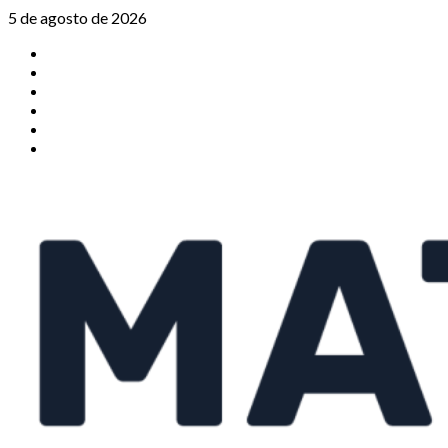
Saltar
5 de agosto de 2026
al
TikTok
contenido
Instagram
X
Facebook
Threads
Youtube