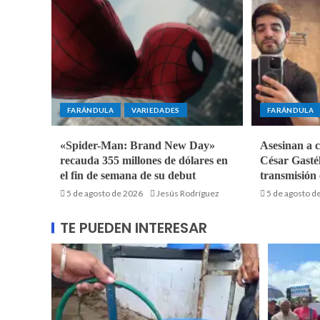
FARÁNDULA
VARIEDADES
FARÁNDULA
«Spider-Man: Brand New Day»
Asesinan a 
recauda 355 millones de dólares en
César Gasté
el fin de semana de su debut
transmisión
5 de agosto de 2026
Jesús Rodríguez
5 de agosto d
TE PUEDEN INTERESAR