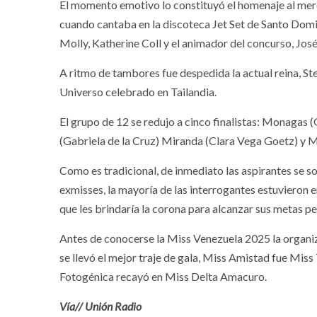
El momento emotivo lo constituyó el homenaje al mere
cuando cantaba en la discoteca Jet Set de Santo Domi
Molly, Katherine Coll y el animador del concurso, Jos
A ritmo de tambores fue despedida la actual reina, St
Universo celebrado en Tailandia.
El grupo de 12 se redujo a cinco finalistas: Monagas 
(Gabriela de la Cruz) Miranda (Clara Vega Goetz) y M
Como es tradicional, de inmediato las aspirantes se 
exmisses, la mayoría de las interrogantes estuvieron e
que les brindaría la corona para alcanzar sus metas pe
Antes de conocerse la Miss Venezuela 2025 la organiz
se llevó el mejor traje de gala, Miss Amistad fue Miss
Fotogénica recayó en Miss Delta Amacuro.
Vía// Unión Radio