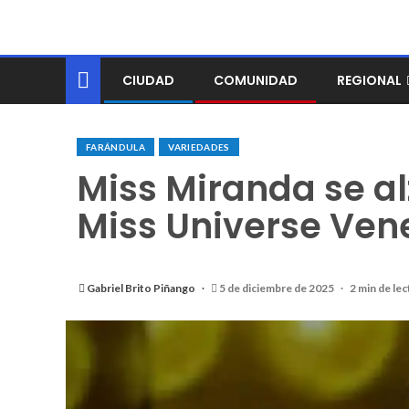
CIUDAD
COMUNIDAD
REGIONAL
FARÁNDULA
VARIEDADES
Miss Miranda se al
Miss Universe Ven
Gabriel Brito Piñango
5 de diciembre de 2025
2 min de lec