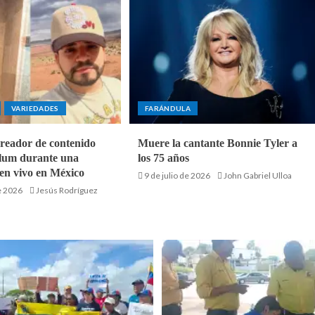
VARIEDADES
FARÁNDULA
creador de contenido
Muere la cantante Bonnie Tyler a
lum durante una
los 75 años
 en vivo en México
9 de julio de 2026
John Gabriel Ulloa
e 2026
Jesús Rodríguez