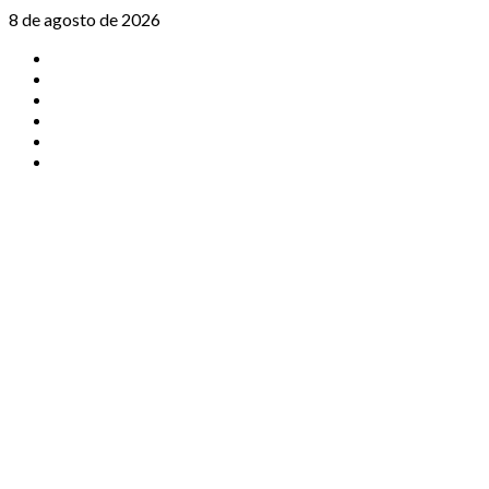
Saltar
8 de agosto de 2026
al
TikTok
contenido
Instagram
X
Facebook
Threads
Youtube