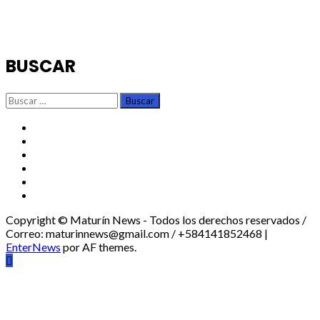
BUSCAR
Buscar:
TikTok
Instagram
X
Facebook
Threads
Youtube
Copyright © Maturín News - Todos los derechos reservados /
Correo: maturinnews@gmail.com / +584141852468
|
EnterNews
por AF themes.