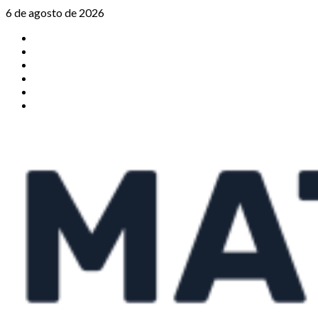
Saltar
6 de agosto de 2026
al
TikTok
contenido
Instagram
X
Facebook
Threads
Youtube