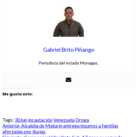
Gabriel Brito Piñango
Periodista del estado Monagas.
Me gusta esto:
Tags:
30Jun
incautación
Venezuela
Droga
Post
Anterior
Alcaldía de Maturín entrega insumos a familias
afectadas por lluvias