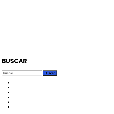
BUSCAR
Buscar:
TikTok
Instagram
X
Facebook
Threads
Youtube