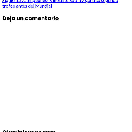
navigation
Siguiente
¡Campeones! Vinotinto Sub-17 gana su segundo
trofeo antes del Mundial
Deja un comentario
Otras informaciones