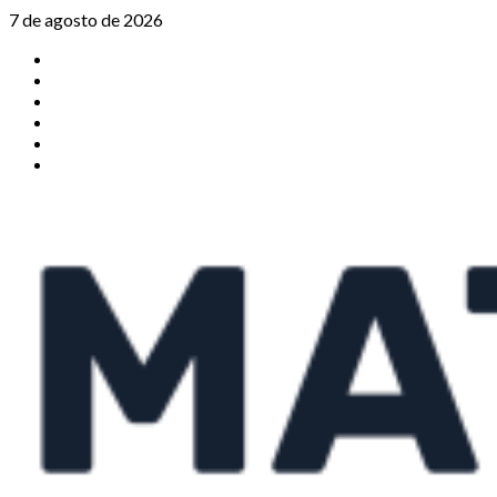
Saltar
7 de agosto de 2026
al
TikTok
contenido
Instagram
X
Facebook
Threads
Youtube