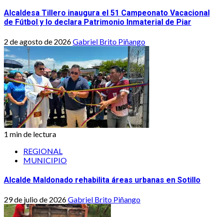
Alcaldesa Tillero inaugura el 51 Campeonato Vacacional
de Fútbol y lo declara Patrimonio Inmaterial de Piar
2 de agosto de 2026
Gabriel Brito Piñango
1 min de lectura
REGIONAL
MUNICIPIO
Alcalde Maldonado rehabilita áreas urbanas en Sotillo
29 de julio de 2026
Gabriel Brito Piñango