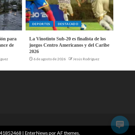
DEPORTES
DESTACADO
ión para
La Vinotinto Sub-20 es finalista de los
ance de
juegos Centro Americanos y del Caribe
2026
íguez
6 de agosto de 2026
Jesús Rodríguez
4141852468
|
EnterNews
por AF themes.