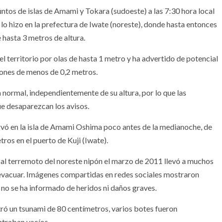
untos de islas de Amami y Tokara (sudoeste) a las 7:30 hora local
o hizo en la prefectura de Iwate (noreste), donde hasta entonces
 hasta 3 metros de altura.
l territorio por olas de hasta 1 metro y ha advertido de potencial
iones de menos de 0,2 metros.
a normal, independientemente de su altura, por lo que las
ue desaparezcan los avisos.
rvó en la isla de Amami Oshima poco antes de la medianoche, de
ros en el puerto de Kuji (Iwate).
 al terremoto del noreste nipón el marzo de 2011 llevó a muchos
a evacuar. Imágenes compartidas en redes sociales mostraron
 no se ha informado de heridos ni daños graves.
tró un tsunami de 80 centímetros, varios botes fueron
ntraban vacíos.