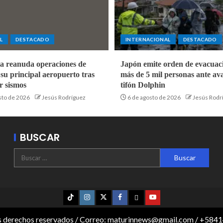
L
DESTACADO
INTERNACIONAL
DESTACADO
a reanuda operaciones de
Japón emite orden de evacuac
 su principal aeropuerto tras
más de 5 mil personas ante av
r sismos
tifón Dolphin
sto de 2026
Jesús Rodríguez
6 de agosto de 2026
Jesús Rodr
BUSCAR
os derechos reservados / Correo: maturinnews@gmail.com / +58