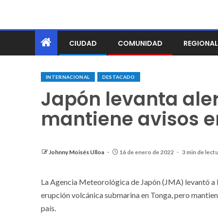
CIUDAD
COMUNIDAD
REGIONAL
INTERNACIONAL
DESTACADO
Japón levanta ale
mantiene avisos en
Johnny Moisés Ulloa
16 de enero de 2022
3 min de lect
La Agencia Meteorológica de Japón (JMA) levantó a lo
erupción volcánica submarina en Tonga, pero mantiene 
país.