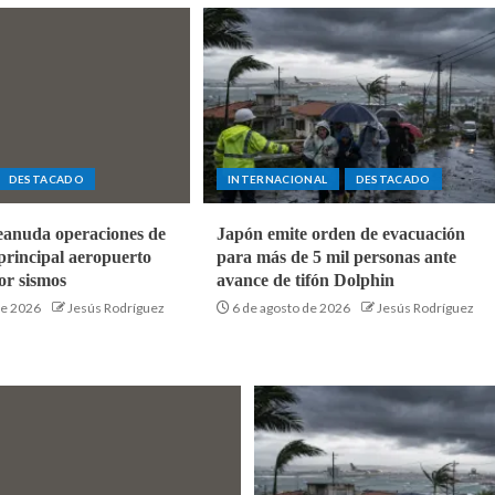
DESTACADO
INTERNACIONAL
DESTACADO
eanuda operaciones de
Japón emite orden de evacuación
principal aeropuerto
para más de 5 mil personas ante
por sismos
avance de tifón Dolphin
de 2026
Jesús Rodríguez
6 de agosto de 2026
Jesús Rodríguez