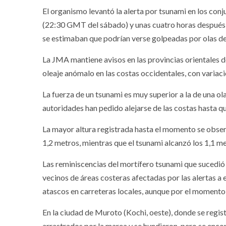
El organismo levantó la alerta por tsunami en los conj
(22:30 GMT del sábado) y unas cuatro horas después l
se estimaban que podrían verse golpeadas por olas de
La JMA mantiene avisos en las provincias orientales de
oleaje anómalo en las costas occidentales, con variac
La fuerza de un tsunami es muy superior a la de una ol
autoridades han pedido alejarse de las costas hasta q
La mayor altura registrada hasta el momento se obse
1,2 metros, mientras que el tsunami alcanzó los 1,1 met
Las reminiscencias del mortífero tsunami que sucedió
vecinos de áreas costeras afectadas por las alertas 
atascos en carreteras locales, aunque por el momento
En la ciudad de Muroto (Kochi, oeste), donde se regis
arrastrados por la marea y se hundieron, pero se enco