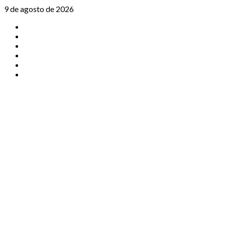
Saltar
9 de agosto de 2026
al
TikTok
contenido
Instagram
X
Facebook
Threads
Youtube