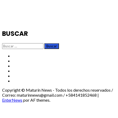
BUSCAR
Buscar:
TikTok
Instagram
X
Facebook
Threads
Youtube
Copyright © Maturín News - Todos los derechos reservados /
Correo: maturinnews@gmail.com / +584141852468
|
EnterNews
por AF themes.