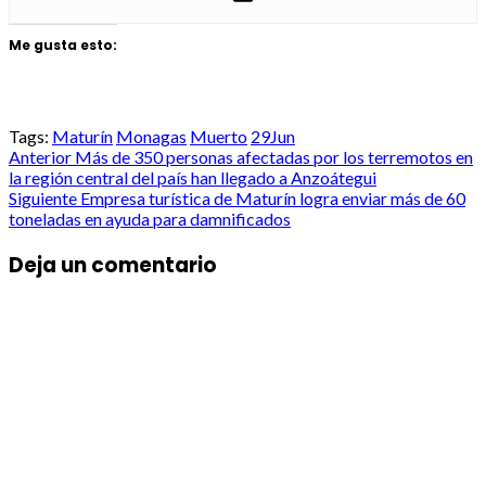
Me gusta esto:
Tags:
Maturín
Monagas
Muerto
29Jun
Post
Anterior
Más de 350 personas afectadas por los terremotos en
la región central del país han llegado a Anzoátegui
navigation
Siguiente
Empresa turística de Maturín logra enviar más de 60
toneladas en ayuda para damnificados
Deja un comentario