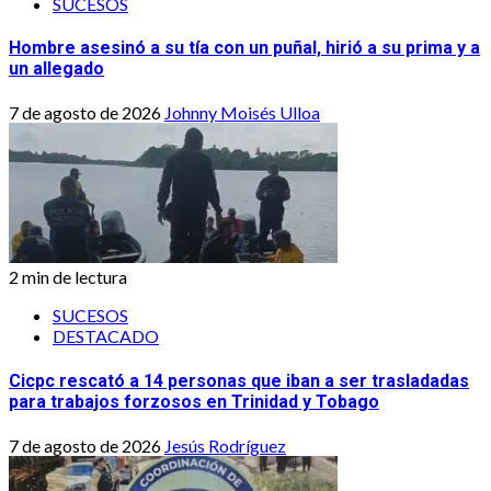
SUCESOS
Hombre asesinó a su tía con un puñal, hirió a su prima y a
un allegado
7 de agosto de 2026
Johnny Moisés Ulloa
2 min de lectura
SUCESOS
DESTACADO
Cicpc rescató a 14 personas que iban a ser trasladadas
para trabajos forzosos en Trinidad y Tobago
7 de agosto de 2026
Jesús Rodríguez