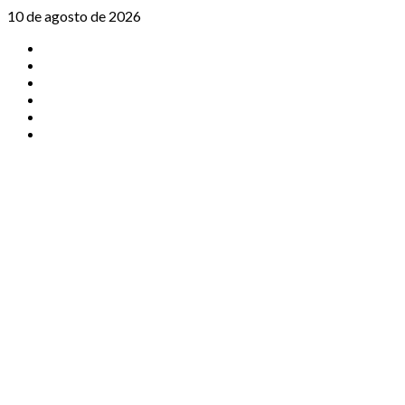
Saltar
10 de agosto de 2026
al
TikTok
contenido
Instagram
X
Facebook
Threads
Youtube