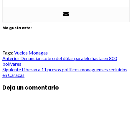
Me gusta esto:
Tags:
Vuelos
Monagas
Post
Anterior
Denuncian cobro del dólar paralelo hasta en 800
bolívares
navigation
Siguiente
Liberan a 11 presos políticos monaguenses recluidos
en Caracas
Deja un comentario