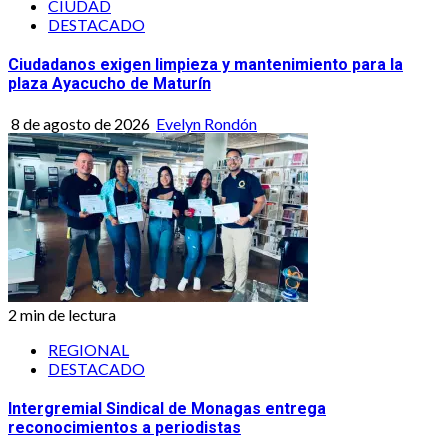
CIUDAD
DESTACADO
Ciudadanos exigen limpieza y mantenimiento para la
plaza Ayacucho de Maturín
8 de agosto de 2026
Evelyn Rondón
2 min de lectura
REGIONAL
DESTACADO
Intergremial Sindical de Monagas entrega
reconocimientos a periodistas