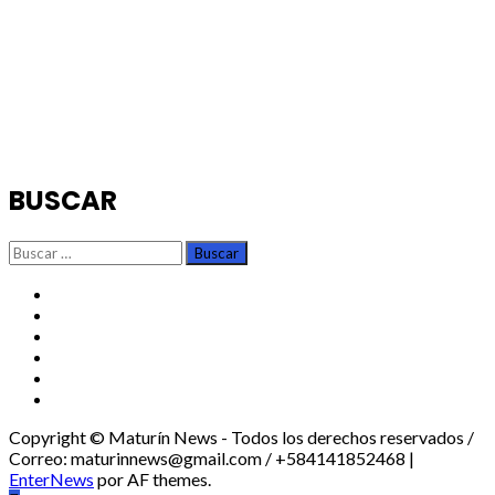
BUSCAR
Buscar:
TikTok
Instagram
X
Facebook
Threads
Youtube
Copyright © Maturín News - Todos los derechos reservados /
Correo: maturinnews@gmail.com / +584141852468
|
EnterNews
por AF themes.