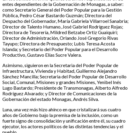
entes dependientes de la Gobernación de Monagas, a saber:
como Secretario General del Poder Popular para la Gestión
Pública, Pedro César Bastardo Guzmán; Directora del
Despacho del Gobernador, María Gabriela Villarroel Sanabria;
Director de Talento Humano, José Gabriel Rodríguez Rojas;
Directora de Tesorería, Mildred Betzabe Ortiz Guaiquiri;
Director de Administración, Orlando José Gregorio Rivas
Tayupo; Directora de Presupuesto; Lubis Teresa Acosta
Islanda; y Secretario del Poder Popular para el Desarrollo
Productivo, Gustavo Elías Sucre Valera.
Asimismo, siguieron en la Secretaria del Poder Popular de
Infraestructura, Vivienda y Habitad, Guillermo Alejandro
Sánchez Mancilla; Secretaria del Poder Popular de Desarrollo
Social, Comunal, Misiones y grandes Misiones, Yenibel Inés
Lugo Bastardo; Presidente de Transmonagas, Alberto Alfredo
Rodríguez Alvarado; y Director de Comunicaciones de la
Gobernación del estado Monagas, Andrés Silva.
Luna, una vez más hizo ahínco en que cristalizará sus cuatro
años de Gobierno bajo la premisa de la inclusión, como un
fuerte signo de consolidación y unificación entre él, su cuadro
ejecutor, los actores políticos de las distintas tendencias y el
pueblo.