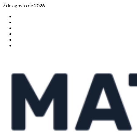
Saltar
7 de agosto de 2026
al
TikTok
contenido
Instagram
X
Facebook
Threads
Youtube