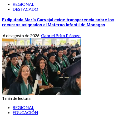
REGIONAL
DESTACADO
Exdiputada María Carvajal exige transparencia sobre los
recursos asignados al Materno Infantil de Monagas
6 de agosto de 2026
Gabriel Brito Piñango
1 min de lectura
REGIONAL
EDUCACIÓN