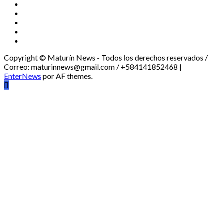
Instagram
X
Facebook
Threads
Youtube
Copyright © Maturín News - Todos los derechos reservados /
Correo: maturinnews@gmail.com / +584141852468
|
EnterNews
por AF themes.