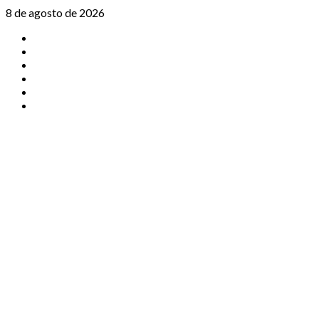
Saltar
8 de agosto de 2026
al
TikTok
contenido
Instagram
X
Facebook
Threads
Youtube