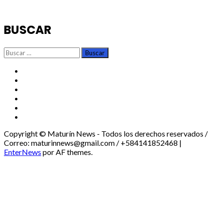
BUSCAR
Buscar:
TikTok
Instagram
X
Facebook
Threads
Youtube
Copyright © Maturín News - Todos los derechos reservados /
Correo: maturinnews@gmail.com / +584141852468
|
EnterNews
por AF themes.