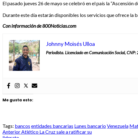
El pasado jueves 26 de mayo se celebró en el país la “Ascensión de
Durante este día estarán disponibles los servicios que ofrece la b
Con información de 800Noticias.com
Johnny Moisés Ulloa
Periodista. Licenciado en Comunicación Social, CNP
Me gusta esto:
Tags:
bancos
entidades bancarias
Lunes bancario
Venezuela
Mat
Post
Anterior
Atlético La Cruz sale a ratificar su
liderato