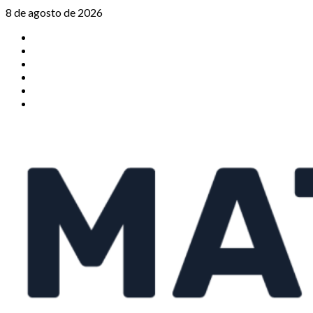
Saltar
8 de agosto de 2026
al
TikTok
contenido
Instagram
X
Facebook
Threads
Youtube