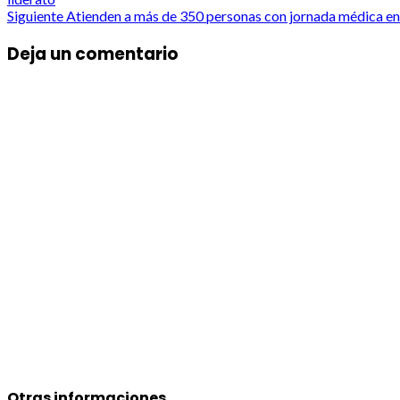
navigation
Siguiente
Atienden a más de 350 personas con jornada médica e
Deja un comentario
Otras informaciones